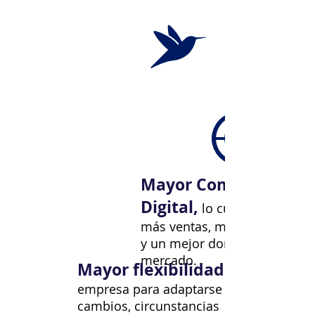
Mayor Competitivida
Digital,
lo cual se traduce 
más ventas, más clientes feli
y un mejor dominio del
mercado.
Mayor flexibilidad
empresa para adaptarse a
cambios, circunstancias