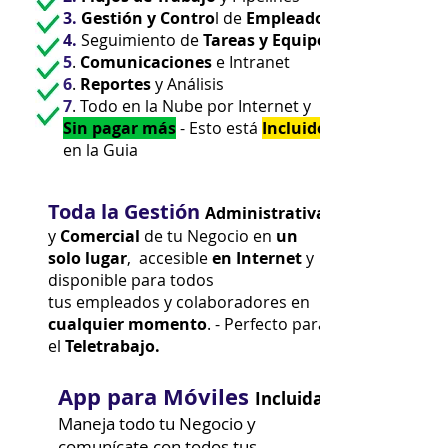
3.
Gestión
y Contro
l de
Empleados
4.
Seguimiento de
Tareas y Equipos
5
.
Comunicaciones
e Intranet
6
.
Reportes
y Análisis
7
. Todo en la Nube por Internet y
Sin pagar más
- Esto está
Incluido
en la Guia
Toda la Gestión
Administrativa
y
Comercial
de tu Negocio en
un
solo lugar
, accesible
en Internet
y
disponible para todos
tus empleados y colaboradores en
cualquier
momento
. - Perfecto para
el
Teletrabajo.
App para Móviles
Incluida
Maneja todo tu Negocio y
comunícate con todos tus