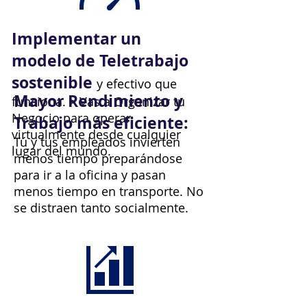
Implementar un
modelo de Teletrabajo
sostenible
y efectivo que
Mayor Rendimiento y
funciona.
> Vas a Organizar tu
Negocio para operar
Trabajo más eficiente:
virtualmente desde cualquier
Tú y tus empleados invierten
lugar del mundo.
menos tiempo preparándose
para ir a la oficina y pasan
menos tiempo en transporte. No
se distraen tanto socialmente.