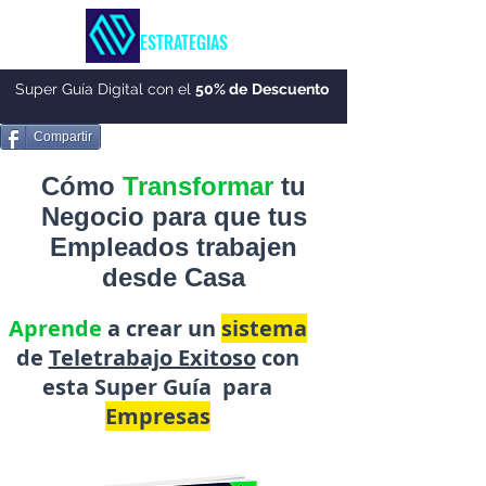
MARKETING &
ESTRATEGIAS
Super Guía Digital con el
50% de
Descuento
Compartir
Cómo
Transformar
tu
Negocio para que tus
Empleados trabajen
desde Casa
Aprende
a crear un
sistema
de
Teletrabajo Exitoso
con
esta Super Guía para
Empresas