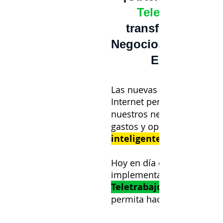
Teletrabajo
transformó nues
Negocio, y el de
Empresas!
Las nuevas posibilidades 
Internet permiten
nuestros negocios,
gastos y operar de maner
inteligente
Hoy en día es posible
implementar un sistema d
Teletrabajo efectivo
permita hacerlo.