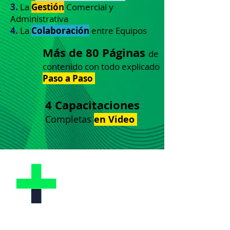
3.
La
Gestión
Comercial y
Administrativa
4.
La
Colaboración
entre Equipos
Más de 80 Páginas
de
contenido con todo explicado
Paso a Paso
4 Capacitaciones
Completas
en Video