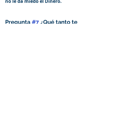
no le da miedo el Dinero.
Pregunta 
#7
 ¿Qué tanto te 
frustras y que haces para 
solucionarlo?
Esta es la ultima clave para 
identificar y contratar a un 
vendedor 
estrella
.